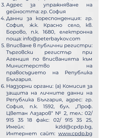
Адрес за упражняване на
дейността: гр. София
Данни за кореспонденция: гр.
София, ж.к. Красно село, кв.
Борово, п.к. 1680, електронна
поща:
info@peterbaykov.com
Вписване в публични регистри:
Търговски регистър при
Агенция по вписванията към
Министерство на
правосъдието на Република
България.
Надзорни органи: (а) Комисия за
защита на личните данни на
Република България, адрес: гр.
София, п.к. 1592, бул. „Проф.
Цветан Лазаров“ № 2, тел.: 02/
915 35 18
факс: 02/
915 35 25
,
Имейл:
kzld@cpdp.bg
,
Интернет сайт:
www.cpdp.bg