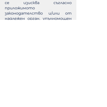
се изисква съгласно
приложимото
законодателство и/или от
надлежен орган, упълномощен
по закон, но винаги при
спазване на действащото
законодателство в Република
България.
Чл. 7. Ползвателят може да
иска от Доставчика да
коригира, изтрие, ограничи
ползването на личните му
данни чрез (i) изпращане на
електронно съобщение към
Доставчика, с ясно изразено
желание до гр. София, ж.к.
Красно село, кв. Борово, п.к. 1680;
или (ii) чрез искане за отказ в
писмена форма, изпратено до