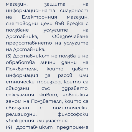
магазин, защита на
информационната сигурност
на Електронния магазин,
счетоводни цели във връзка с
ползване услугите на
Доставчика, Обезпечаване
предоставянето на услугите
на Доставчика.
(3) Доставчикът не ползва и не
обработва лични данни на
Ползвателя, които дават
информация за расов или
етнически произход, които са
свързани със здравето,
сексуалния живот, човешкия
геном на Ползвателя, които са
свързани с политически,
религиозни, философски
убеждения или участия.
(4) Доставчикът предприема