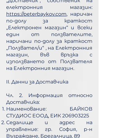
„Доставчик“, собственик на
електронния магазин:
https://peterbaykov.com
, наричан
по-долу за краткост
„Електронен магазин“ и всеки
един от ползвателите,
наричани по-долу за краткост
„Ползвател/и“ , на Електронния
магазин, във връзка с
използването от Ползвателя
на Електронния магазин.
II. Данни за Доставчика
Чл. 2. Информация относно
Доставчика:
Наименование: БАЙКОВ
СТУДИОС ЕООД, ЕИК
206903225
Седалище и адрес на
управление: гр. София, р-н
Възраждане, Брегалница, 89