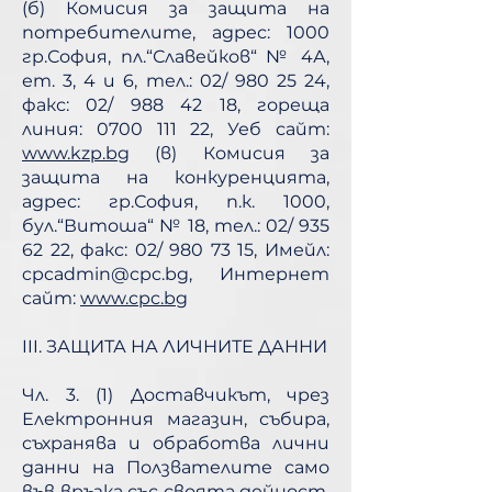
(б) Комисия за защита на
потребителите, адрес: 1000
гр.София, пл.“Славейков“ № 4А,
ет. 3, 4 и 6, тел.: 02/ 980 25 24,
факс: 02/ 988 42 18, гореща
линия: 0700 111 22, Уеб сайт:
www.kzp.bg
(в) Комисия за
защита на конкуренцията,
адрес: гр.София, п.к. 1000,
бул.“Витоша“ № 18, тел.: 02/ 935
62 22, факс: 02/ 980 73 15, Имейл:
cpcadmin@cpc.bg, Интернет
сайт:
www.cpc.bg
III. ЗАЩИТА НА ЛИЧНИТЕ ДАННИ
Чл. 3. (1) Доставчикът, чрез
Електронния магазин, събира,
съхранява и обработва лични
данни на Ползвателите само
във връзка със своята дейност,