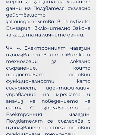
мерки за защита на личните
данни на Ползвателя съгласно
действащото
законодателство в Република
България, включително Закона
за защита на личните данни.
Чл. 4. Електронният магазин
използва основни бисквитки и
технологии за локално
съхранение, които
предоставят основни
функционалности като
сигурност, идентификация,
управление на мрежата и
анализ на поведението на
сайта. С използването на
Електронния магазин,
Ползвателят се съгласява с
използването на тези основни
функционални технологии.