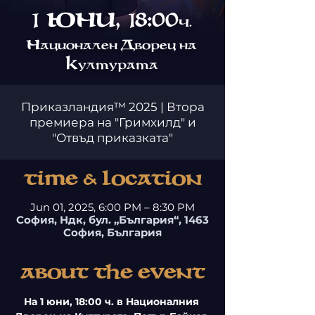
1 юни, 18:00
ч.
Н
Д
ационален
ворец на
к
ултурата
Приказландия™ 2025 | Втора
премиера на "Гримхилд" и
"Отвъд приказката"
Time & Location
Jun 01, 2025, 6:00 PM – 8:30 PM
София, Ндк, бул. „България“, 1463
София, България
About The Event
На 1 юни, 18:00 ч. в Националния 