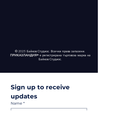
© 2025 Байков Студиос. Всички права запазени.
ПРИКАЗЛАНДИЯ
® е регистрирана търговска марка на
Байков Студиос.
Worldwide delivery now available
Sign up to receive 
updates
Name
*
Last name
*