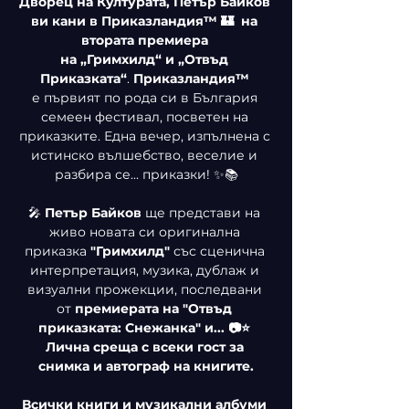
Дворец на Културата, Петър Байков 
ви кани в Приказландия™ 🏰  на 
втората премиера 
на
„Гримхилд“ и
„Отвъд 
Приказката“
. 
Приказландия™ 
е
първият по рода си в България 
семеен фестивал, посветен на 
приказките. Една вечер, изпълнена с 
истинско вълшебство, веселие и 
разбира се... приказки! ✨📚
🎤 
Петър Байков 
ще
представи на 
живо новата си оригинална 
приказка 
"Гримхилд" 
със сценична 
интерпретация, музика, дублаж и 
визуални прожекции, последвани 
от 
премиерата на
"Отвъд 
приказката: Снежанка" и... 📷⭐ 
Лична среща с всеки гост за 
снимка и автограф на книгите.
Всички книги и музикални албуми 