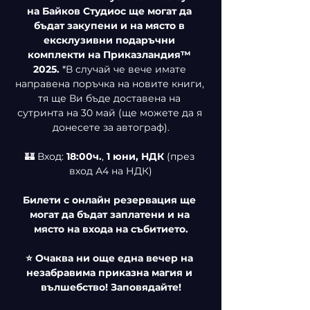
на Байков Студиос ще могат да 
бъдат закупени и на място в 
ексклузивни подаръчни 
комплекти на Приказландия™ 
2025. 
*В случай че вече имате 
направена поръчка на новите книги, 
тя ще Ви бъде доставена на 
сутринта на 30 май (ще можете да я 
донесете за автограф).
🏰 Вход: 
18:00ч.
, 
1 юни, НДК
 (през 
вход А4 на НДК)
Билети с онлайн резервация ще 
могат да бъдат заплатени и на 
място на входа на събитието.
⭐ Очаква ни още една вечер на 
незабравима приказна магия и 
вълшебство! Заповядайте!