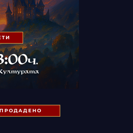
ЕТИ
:00
ч.
к
ултурата
ЗПРОДАДЕНО