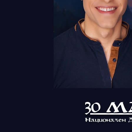
30 МА
Н
ационален