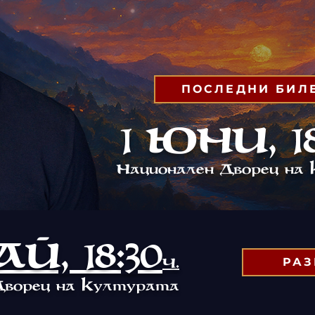
ПОСЛЕДНИ БИЛ
1 юни, 18
Н
д
ационален
ворец на
Й, 18:30
ч.
РА
д
к
ворец на
ултурата