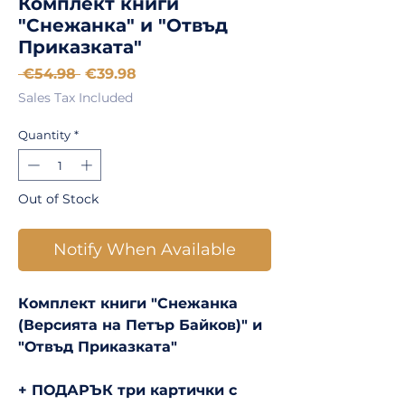
Комплект книги
"Снежанка" и "Отвъд
Приказката"
Regular
Sale
 €54.98 
€39.98
Price
Price
Sales Tax Included
Quantity
*
Out of Stock
Notify When Available
Комплект книги "Снежанка
(Версията на Петър Байков)" и
"Отвъд Приказката"
+ ПОДАРЪК три картички с