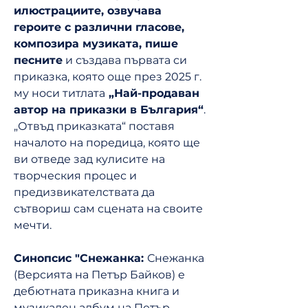
илюстрациите, озвучава
героите с различни гласове,
композира музиката, пише
песните
и създава първата си
приказка, която още през 2025 г.
му носи титлата
„Най-продаван
автор на приказки в България“
.
„Отвъд приказката“ поставя
началото на поредица, която ще
ви отведе зад кулисите на
творческия процес и
предизвикателствата да
сътвориш сам сцената на своите
мечти.
Синопсис "Снежанка:
Снежанка
(Версията на Петър Байков) е
дебютната приказна книга и
музикален албум на Петър