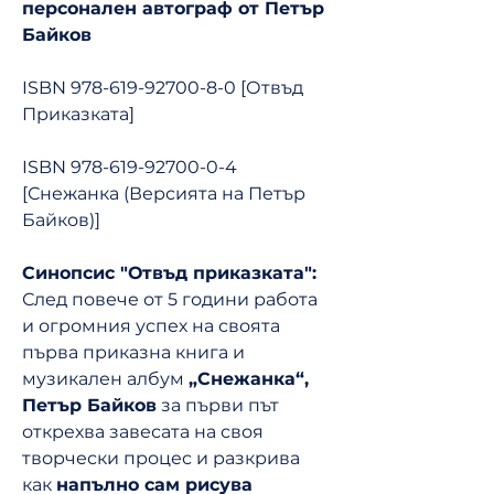
персонален автограф от Петър
Байков
ISBN 978-619-92700-8-0 [Отвъд
Приказката]
ISBN 978-619-92700-0-4
[Снежанка (Версията на Петър
Байков)]
Синопсис "Отвъд приказката":
След повече от 5 години работа
и огромния успех на своята
първа приказна книга и
музикален албум
„Снежанка“,
Петър Байков
за първи път
открехва завесата на своя
творчески процес и разкрива
как
напълно сам рисува