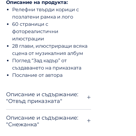
Описание на продукта:
Релефни твърди корици с
позлатени рамка и лого
60 страници с
фотореалистични
илюстрации
28 глави, илюстриращи всяка
сцена от музикалния албум
Поглед “Зад кадър” от
създаването на приказката
Послание от автора
Описание и съдържание:
"Отвъд приказката"
Луксозна книга с релефни
Описание и съдържание:
твърди корици
"Снежанка"
Въведение:
Как започна
всичко…