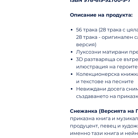
ISBN 978-619-92700-9-7
Описание на продукта:
56 трака (28 трака с ця
28 трака - оригинален 
версия)
Луксозни матирани пре
3D разтваряща се вътр
илюстрация на героите
Колекционерска книжка
и текстове на песните
Невиждани досега сним
създаването на приказк
Снежанка (Версията на 
приказна книга и музикал
продуцент, певец и худож
именно тази книга и ней