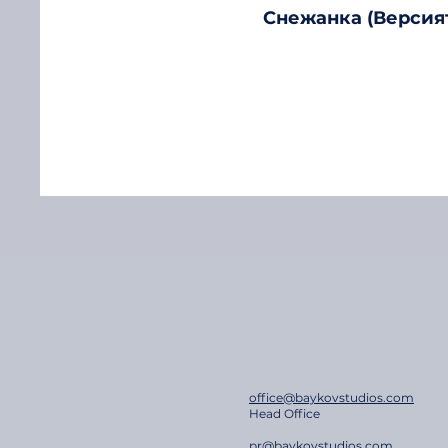
Снежанка (Версия
office@baykovstudios.com
Head Office
pr@baykovstudios.com