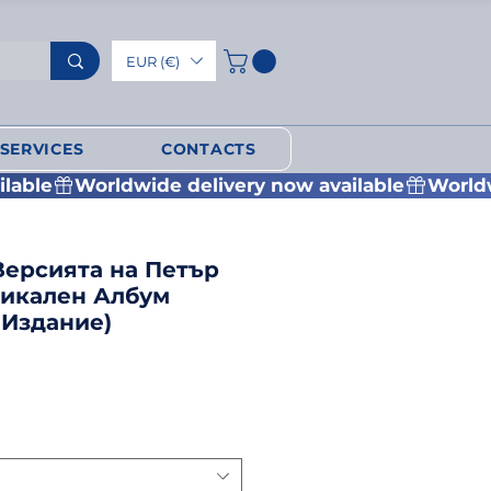
EUR (€)
SERVICES
CONTACTS
Версията на Петър
зикален Албум
 Издание)