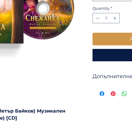
Quantity
*
Допълнителн
Траклист (Лукс
1. Имало едно 
2. Една мечта
3. Първи поглед
Петър Байков) Музикален
4. Огледало на 
е) [CD]
5. Волята на кр
6. Ловецът