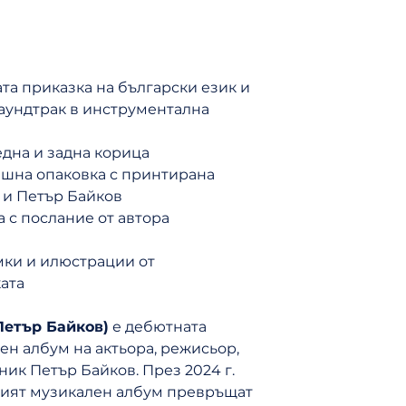
7. Гората
8. Никой не е с
9. Невиждана
10. Подслон
лата приказка на български език и
11. В мината ко
саундтрак в инструментална
12. Кой е там?
13. Красива пр
дна и задна корица
14. Тя остава
ешна опаковка с принтирана
15. Гримхилд
 и Петър Байков
16. Преобразен
 с послание от автора
17. Идеална ма
18. Веселие
ки и илюстрации от
19. Сладки сън
ата
20. В мрака на 
21. За работа e 
Петър Байков)
е дебютната
22. Продавачкат
ен албум на актьора, режисьор,
23. Тя не е при
ник Петър Байков. През 2024 г.
24. Отровната 
ният музикален албум превръщат