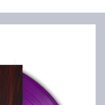
а (Инструментал)
скировка (Инструментал)
нструментал)
ища (Инструментал)
нощта (Инструментал)
 време (Инструментал)
та на ябълки
ключила (Инструментал)
ябълка (Инструментал)
 (Инструментал)
за вечността
а любовта (Инструментал)
 мечта) (Реприз)
в Студиос ℗ © 2024