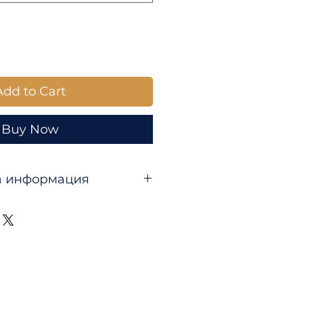
Add to Cart
Buy Now
а информация
озно издание):
време
стената
алицата