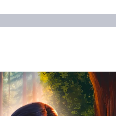
44. Преобразен
45. Идеална ма
46. Веселие (И
47. Сладки сън
48. В мрака на 
49. За работа e
50. Продавачка
(Инструментал)
51. Тя не е при
52. Отровната 
53. Затъмнение
54. Замръзнала 
(Инструментал)
55. Целувката н
56. Финал (Една
(Инструментал)
℗ © 2024 Байко
Петър Байков.