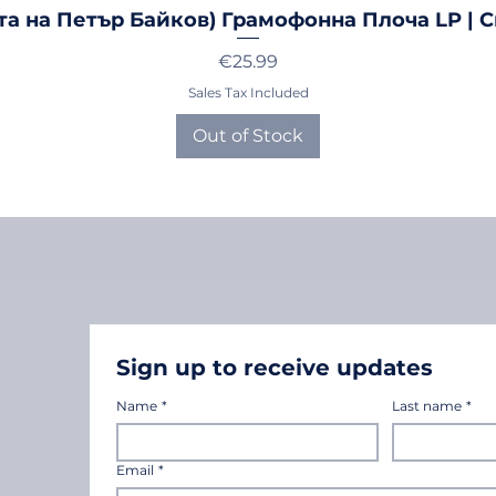
та на Петър Байков) Грамофонна Плоча LP | 
Price
€25.99
Sales Tax Included
Out of Stock
Sign up to receive updates
Name
*
Last name
*
Email
*