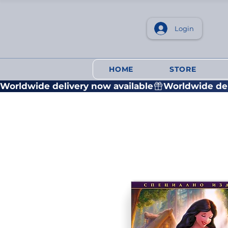
Login
HOME
STORE
Worldwide delivery now available