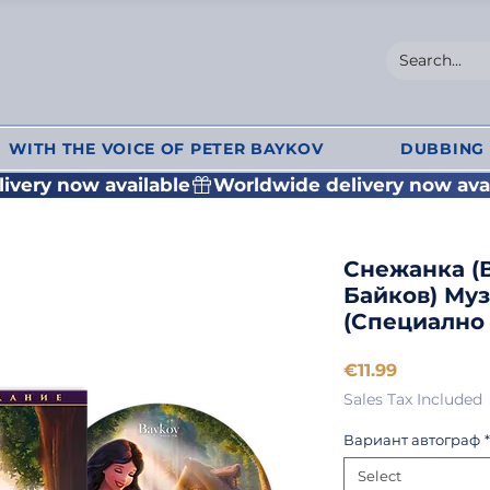
WITH THE VOICE OF PETER BAYKOV
DUBBING 
Снежанка (
Байков) Му
(Специално
Price
€11.99
Sales Tax Included
Вариант автограф
*
Select