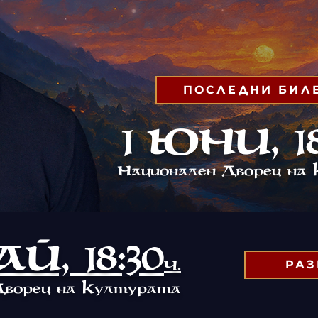
ПОСЛЕДНИ БИЛ
1 юни, 18
Н
д
ационален
ворец на
Й, 18:30
ч.
РА
д
к
ворец на
ултурата