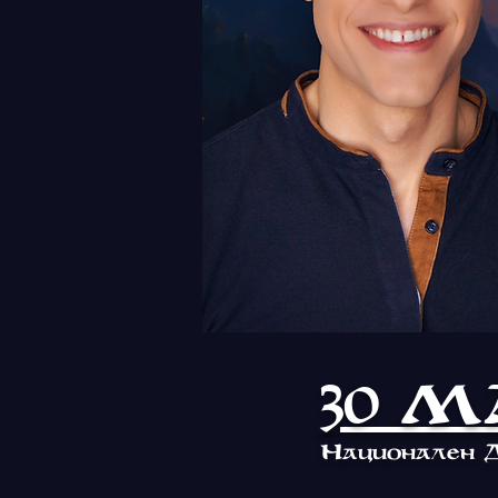
30 МА
Н
ационален