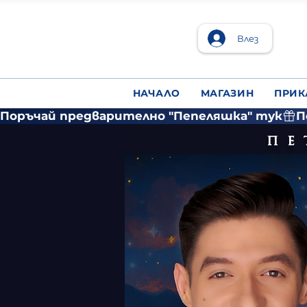
Влез
НАЧАЛО
МАГАЗИН
ПРИК
Поръчай предварително "Пепеляшка" тук
пе