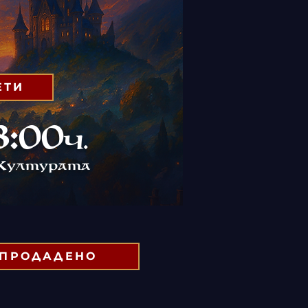
ЕТИ
:00
ч.
к
ултурата
ЗПРОДАДЕНО