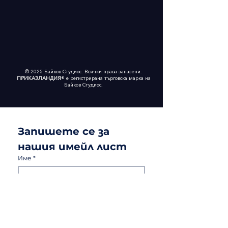
© 2025 Байков Студиос. Всички права запазени.
ПРИКАЗЛАНДИЯ
® е регистрирана търговска марка на
Байков Студиос.
Поръчай предварително "Пепеляшка" т
Запишете се за 
нашия имейл лист
Име
*
Фамилия
*
Email
*