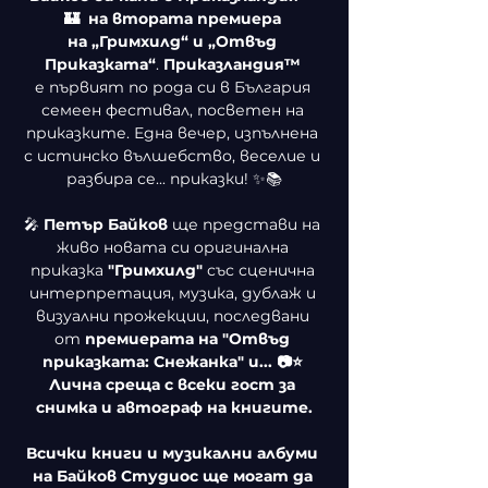
🏰  на втората премиера 
на
„Гримхилд“ и
„Отвъд 
Приказката“
. 
Приказландия™ 
е
първият по рода си в България 
семеен фестивал, посветен на 
приказките. Една вечер, изпълнена 
с истинско вълшебство, веселие и 
разбира се... приказки! ✨📚
🎤 
Петър Байков 
ще
представи на 
живо новата си оригинална 
приказка 
"Гримхилд" 
със сценична 
интерпретация, музика, дублаж и 
визуални прожекции, последвани 
от 
премиерата на
"Отвъд 
приказката: Снежанка" и... 📷⭐ 
Лична среща с всеки гост за 
снимка и автограф на книгите.
Всички книги и музикални албуми 
на Байков Студиос ще могат да 