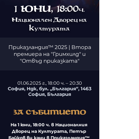
1 юни, 18:00
ч.
Н
Д
ационален
ворец на
к
ултурата
Приказландия™ 2025 | Втора
премиера на "Гримхилд" и
"Отвъд приказката"
01.06.2025 г., 18:00 ч. – 20:30
София, Ндк, бул. „България“, 1463
София, България
За събитието
На 1 юни, 18:00 ч. в Националния 
Дворец на Културата, Петър 
Байков ви кани в Приказландия™ 