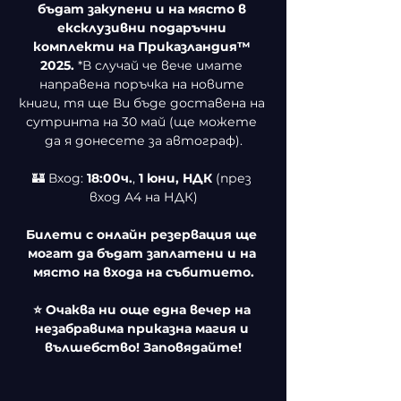
бъдат закупени и на място в 
ексклузивни подаръчни 
комплекти на Приказландия™ 
2025. 
*В случай че вече имате 
направена поръчка на новите 
книги, тя ще Ви бъде доставена на 
сутринта на 30 май (ще можете 
да я донесете за автограф).
🏰 Вход: 
18:00ч.
, 
1 юни, НДК
 (през 
вход А4 на НДК)
Билети с онлайн резервация ще 
могат да бъдат заплатени и на 
място на входа на събитието.
⭐ Очаква ни още една вечер на 
незабравима приказна магия и 
вълшебство! Заповядайте!