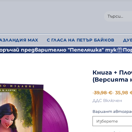
АЗЛАНДИЯ MAX
С ГЛАСА НА ПЕТЪР БАЙКОВ
ДУ
Книга + Пл
(Версията 
Редов
 39,98 € 
35,98 
цена
ДДС Включен
Вариант автогра
Изберете