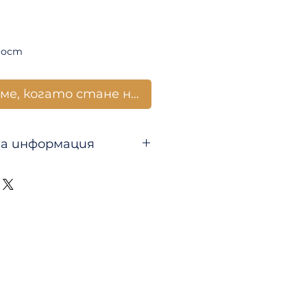
ност
ме, когато стане наличен
а информация
време
д
 стената
ралицата
ам