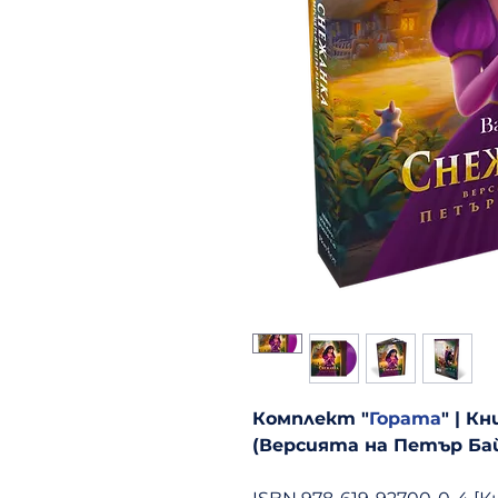
Комплект "
Гората
" | К
(Версията на Петър Бай