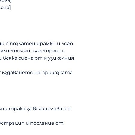
нига]
9. Невиждана
лоча]
10. Подслон
11. В мината к
12. Кой е там?
13. Красива пр
14. Тя остава
и с позлатени рамки и лого
15. Гримхилд
еалистични илюстрации
16. Преобразен
 всяка сцена от музикалния
17. Идеална ма
18. Веселие
 създаването на приказката
19. Сладки сън
20. В мрака на
21. За работа e
22. Продавачка
23. Тя не е при
и трака за всяка глава от
24. Отровната
25. Затъмнени
люстрация и послание от
26. Замръзнала