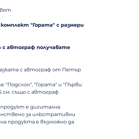
27. Целувката 
28. Финал (Една
цвят
℗ © 2024 Байк
 комплект "Гората" с размери
Петър Байков.
Всички права 
т с автограф получавате
азката с автограф от Петър
 "Подслон", "Гората" и "Първи
5 см. също с автограф
 продукт е дигитална
динствено за илюстративни
на продукта е възможно да