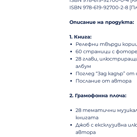
ISBN 978-619-92700-0-4 [К
ISBN 978-619-92700-2-8 [П
Описание на продукта:
1. Книга:
Релефни твърди кориц
60 страници с фотор
28 глави, илюстриращи
албум
Поглед “Зад кадър” от
Послание от автора
2. Грамофонна плоча:
28 тематични музикалн
книгата
Джоб с ексклузивна и
автора