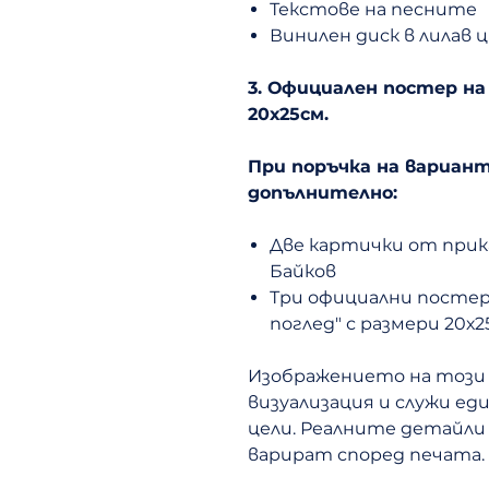
Текстове на песните
Винилен диск в лилав 
3. Официален постер на
20х25см.
При поръчка на вариан
допълнително:
Две картички от прик
Байков
Три официални постера:
поглед" с размери 20х2
Изображението на този
визуализация и служи е
цели. Реалните детайли 
варират според печата.