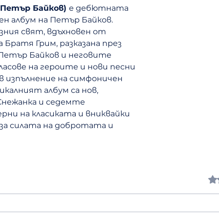
 Петър Байков)
е дебютната
лен албум на Петър Байков.
ния свят, вдъхновен от
 Братя Грим, разказана през
Петър Байков и неговите
асове на героите и нови песни
 в изпълнение на симфоничен
икалният албум са нов,
Снежанка и седемте
рни на класиката и вниквайки
за силата на добротата и
Оцен