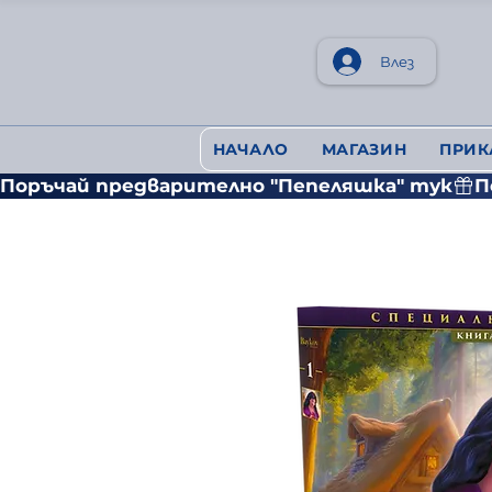
Влез
НАЧАЛО
МАГАЗИН
ПРИК
Поръчай предварително "Пепеляшка" тук