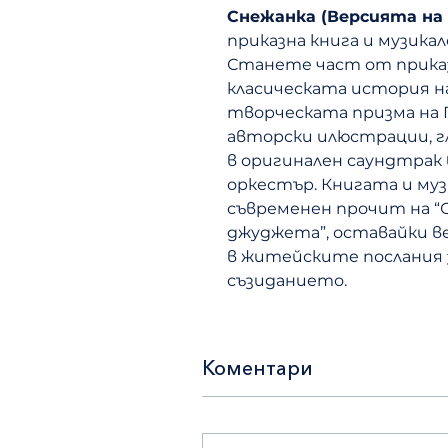
Снежанка (Версията на
приказна книга и музика
Станете част от приказ
класическата история на
творческата призма на 
авторски илюстрации, гл
в оригинален саундтрак
оркестър. Книгата и муз
съвременен прочит на “
джуджета”, оставайки ве
в житейските послания 
съзиданието.
Коментари