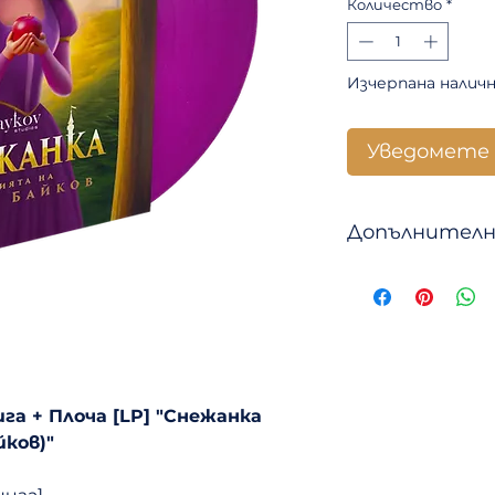
Количество
*
Изчерпана налич
Уведомете 
Допълнителн
Траклист:
1. Имало едно 
2. Една мечта
3. Първи погле
4. Огледало на
5. Волята на к
нига + Плоча [LP] "Снежанка
6. Ловецът
ков)"
7. Гората
8. Никой не е с