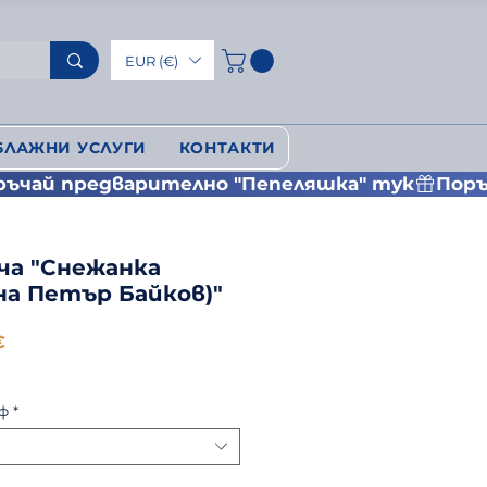
EUR (€)
БЛАЖНИ УСЛУГИ
КОНТАКТИ
оча "Снежанка
на Петър Байков)"
на
Продажна
€
цена
ф
*